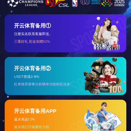
128生长计划
查看详情
2023-12-29
多宝手机网页版登录入口集团2023年度表彰暨2024年度战略部署大会视频
查看详情
2024-02-04