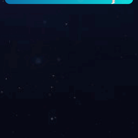
多宝手机网页版登录入口
食品
公众号
视频号
抖音号
Copyright © 多宝手机网页版登录入口
豫ICP备19001202号
xk体育平台_xk体育（中国）
|
乐竞体育平台官方网站
|
九游官方网站
|
米兰网页版
|
kaiyun开云体育平台
|
乐动官方在线入口
|
爱游戏手机登录