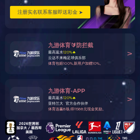
肉鸭养殖
构建以企业为主体的肉鸭“育繁推”生产体系，补齐企业肉鸭产业
发展短板，推动河南省肉鸭产业高质量可持续发展。集团十分重视
肉鸭养殖基地建设，采取合同养殖与企业自养相结合，确保鸭源供
应和食品安全。在合同养殖方面，多宝(中国)实行了“五统一”的合同
养殖模式，严格控制疫病和用药安全。
依托“武陟县肉鸭产业园区”加快良种繁育体系建设，建成高标准
肉鸭祖代场1个，改扩建肉鸭父母代场3个，实现父母代场存栏种鸭