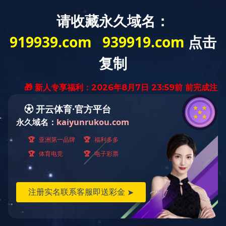



你当前的位置：
首页
> 集团大事记
2013|研发中心建成运行
日期：2023-08-30
浏览：3468次
研发中心建成，集团科研实力进一步提升。荣获“河南省工程
技术研究中心”，食品板块荣获“河南省农业产业化集群”企业。
上一篇：
2014|扩建年产4万吨预混料生产线
下一篇：
2011|成立河南多宝手机网页版登录入口种禽有限多宝(中国)