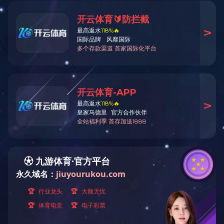
张经理：
18639100886
传 真：
0391-7557888
电 话：
0391-7557228
邮 箱：
244902575@qq.com
地 址：
河南省焦作市武陟县三阳乡大聂村
旭百瑞
饲料
公众号
视频号
抖音号